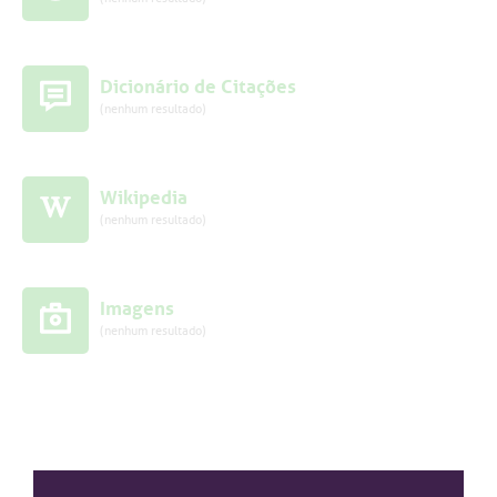
Dicionário de Citações
(nenhum resultado)
Wikipedia
(nenhum resultado)
Imagens
(nenhum resultado)