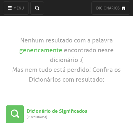
MENU
DICIONÁRIOS
Nenhum resultado com a palavra
genericamente
encontrado neste
dicionário :(
Mas nem tudo está perdido! Confira os
Dicionários com resultado:
Dicionário de Significados
(2 resultados)