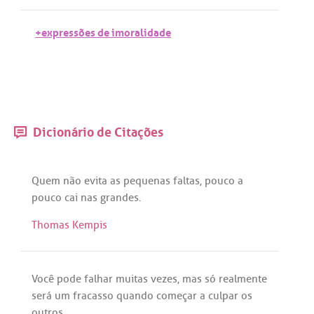
+expressões de imoralidade
Dicionário de Citações
Quem
não
evita
as
pequenas
faltas
,
pouco
a
pouco
cai
nas
grandes
.
Thomas Kempis
Você
pode
falhar
muitas
vezes
,
mas
só
realmente
será
um
fracasso
quando
começar
a
culpar
os
outros
.