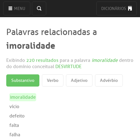
MENU
DICIONÁRIOS
Palavras relacionadas a
imoralidade
Exibindo
220 resultados
para a palavra
imoralidade
dentro
do domínio conceitual
DESVIRTUDE
Substantivo
Verbo
Adjetivo
Advérbio
imoralidade
vício
defeito
falta
falha