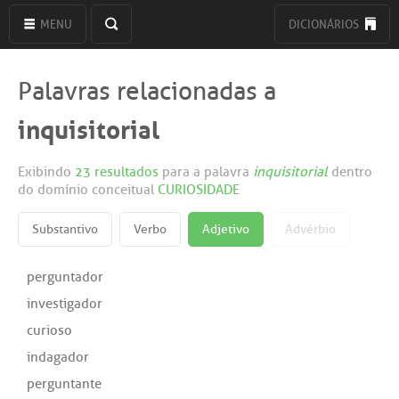
MENU
DICIONÁRIOS
Palavras relacionadas a
inquisitorial
Exibindo
23 resultados
para a palavra
inquisitorial
dentro
do domínio conceitual
CURIOSIDADE
Substantivo
Verbo
Adjetivo
Advérbio
perguntador
investigador
curioso
indagador
perguntante