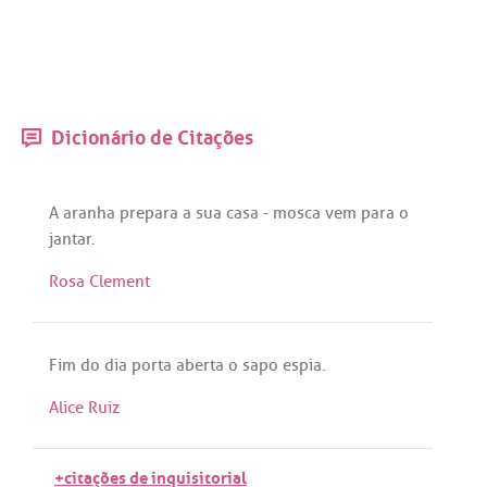
Dicionário de Citações
A
aranha
prepara
a
sua
casa
-
mosca
vem
para
o
jantar
.
Rosa Clement
Fim
do
dia
porta
aberta
o
sapo
espia
.
Alice Ruiz
+citações de inquisitorial