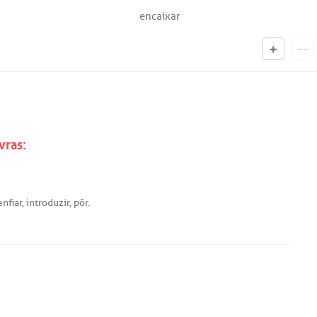
encaixar
vras:
enfiar
,
introduzir
,
pôr
.