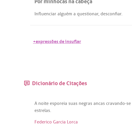
Pôr minhocas na cabeça
Influenciar
alguém
a
questionar
,
desconfiar
.
+expressões de insuflar
Dicionário de Citações
A
noite
esporeia
suas
negras
ancas
cravando
-
se
estrelas
.
Federico Garcia Lorca