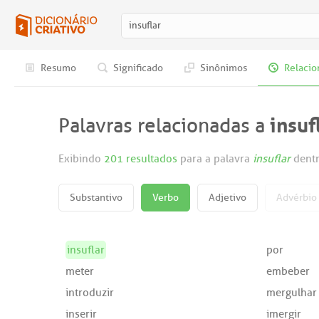
Resumo
Significado
Sinônimos
Relacio
insuf
Palavras relacionadas a
Exibindo
201 resultados
para a palavra
insuflar
dentr
Substantivo
Verbo
Adjetivo
Advérbio
insuflar
por
meter
embeber
introduzir
mergulhar
inserir
imergir