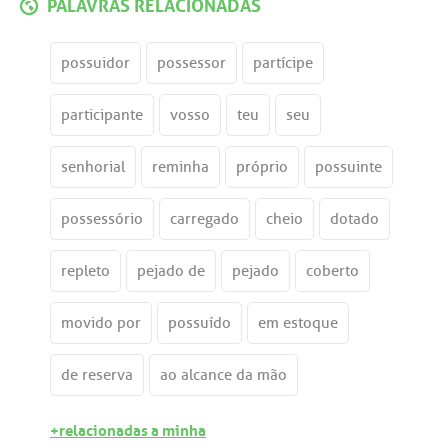
PALAVRAS RELACIONADAS
possuidor
possessor
partícipe
participante
vosso
teu
seu
senhorial
reminha
próprio
possuinte
possessório
carregado
cheio
dotado
repleto
pejado de
pejado
coberto
movido por
possuído
em estoque
de reserva
ao alcance da mão
+relacionadas a minha