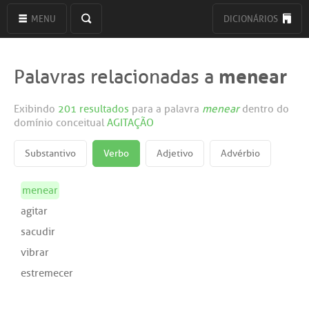
MENU
DICIONÁRIOS
menear
Palavras relacionadas a
Exibindo
201 resultados
para a palavra
menear
dentro do
domínio conceitual
AGITAÇÃO
Substantivo
Verbo
Adjetivo
Advérbio
menear
agitar
sacudir
vibrar
estremecer