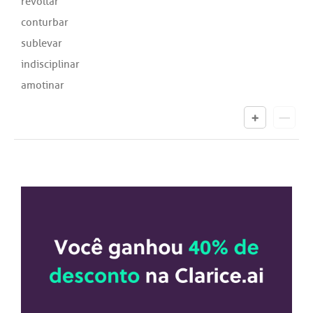
revoltar
conturbar
sublevar
indisciplinar
amotinar