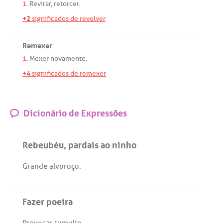
1.
Revirar
,
retorcer
.
+2
significados de revolver
Remexer
1.
Mexer
novamente
.
+4
significados de remexer
Dicionário de Expressões
Rebeubéu, pardais ao ninho
Grande
alvoroço
.
Fazer poeira
Provocar
tumulto
.