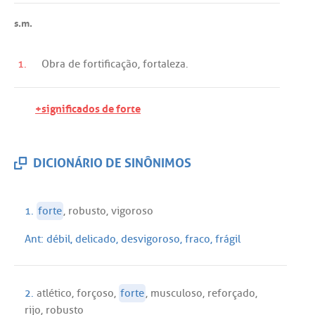
s.m.
1.
Obra
de
fortificação
,
fortaleza
.
+significados de forte
DICIONÁRIO DE SINÔNIMOS
1.
forte
,
robusto
,
vigoroso
Ant:
débil
,
delicado
,
desvigoroso
,
fraco
,
frágil
2.
atlético
,
forçoso
,
forte
,
musculoso
,
reforçado
,
rijo
,
robusto