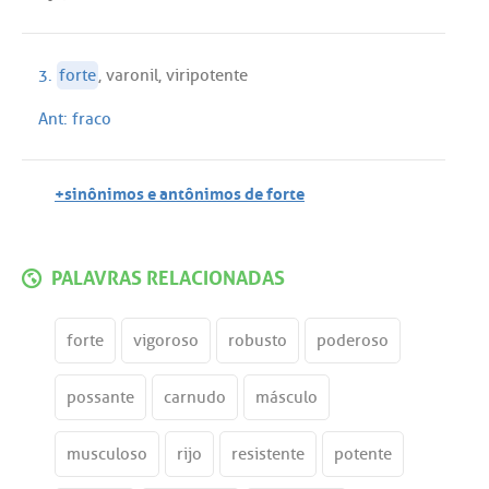
3.
forte
,
varonil
,
viripotente
Ant:
fraco
+sinônimos e antônimos de forte
PALAVRAS RELACIONADAS
forte
vigoroso
robusto
poderoso
possante
carnudo
másculo
musculoso
rijo
resistente
potente