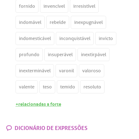
fornido
invencível
irresistível
indomável
rebelde
inexpugnável
indomesticável
inconquistável
invicto
profundo
insuperável
inextirpável
inexterminável
varonil
valoroso
valente
teso
temido
resoluto
+relacionadas a forte
DICIONÁRIO DE EXPRESSÕES