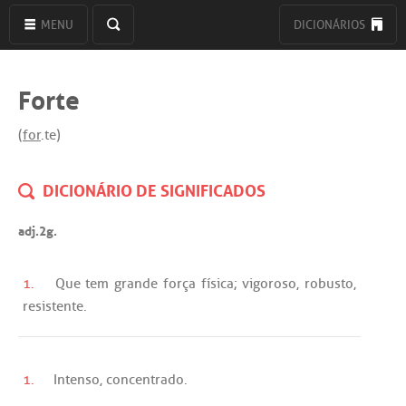
MENU
DICIONÁRIOS
Forte
(
for
.te)
DICIONÁRIO DE SIGNIFICADOS
adj.2g.
1.
Que
tem
grande
força
física
;
vigoroso
,
robusto
,
resistente
.
1.
Intenso
,
concentrado
.