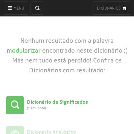
MENU
DICIONÁRIOS
Nenhum resultado com a palavra
modularizar
encontrado neste dicionário :(
Mas nem tudo está perdido! Confira os
Dicionários com resultado:
Dicionário de Significados
(1 resultado)
Dicionário Analógico