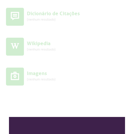
Dicionário de Citações
(nenhum resultado)
Wikipedia
(nenhum resultado)
Imagens
(nenhum resultado)