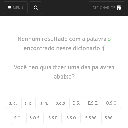
MENU
DICIONÁRIOS
Nenhum resultado com a palavra
s
encontrado neste dicionário :(
Você não quis dizer uma das palavras
abaixo?
s. e.
s. d.
s. n.
s.o.s
D.S.
E.S.E.
O.S.O.
S.O.
S.O.S.
S.S.E.
S.S.O.
S.S.W.
S.W.