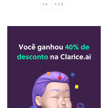
s.e.
C.G.S.