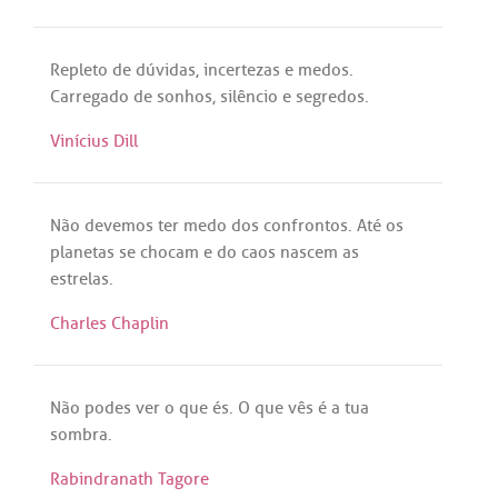
Repleto
de
dúvidas
,
incertezas
e
medos
.
Carregado
de
sonhos
,
silêncio
e
segredos
.
Vinícius Dill
Não
devemos
ter
medo
dos
confrontos
.
Até
os
planetas
se
chocam
e
do
caos
nascem
as
estrelas
.
Charles Chaplin
Não
podes
ver
o
que
és
. O
que
vês
é
a
tua
sombra
.
Rabindranath Tagore