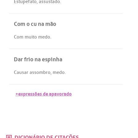
Estupefato
,
assustado
.
Com o cu na mão
Com
muito
medo
.
Dar frio na espinha
Causar
assombro
,
medo
.
+expressões de apavorado
DICIONÁRIO DE CITAÇÕES