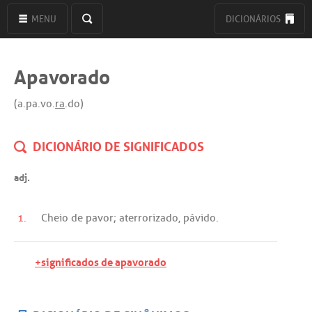
MENU
DICIONÁRIOS
Apavorado
(a.pa.vo.
ra
.do)
DICIONÁRIO DE SIGNIFICADOS
adj.
1.
Cheio
de
pavor
;
aterrorizado
,
pávido
.
+significados de apavorado