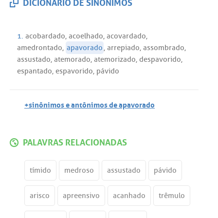
DICIONÁRIO DE SINÔNIMOS
1.
acobardado
,
acoelhado
,
acovardado
,
amedrontado
,
apavorado
,
arrepiado
,
assombrado
,
assustado
,
atemorado
,
atemorizado
,
despavorido
,
espantado
,
espavorido
,
pávido
+sinônimos e antônimos de apavorado
PALAVRAS RELACIONADAS
tímido
medroso
assustado
pávido
arisco
apreensivo
acanhado
trêmulo