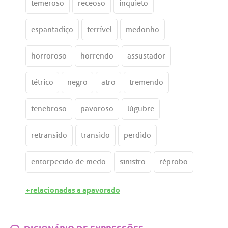
temeroso
receoso
inquieto
espantadiço
terrível
medonho
horroroso
horrendo
assustador
tétrico
negro
atro
tremendo
tenebroso
pavoroso
lúgubre
retransido
transido
perdido
entorpecido de medo
sinistro
réprobo
+relacionadas a apavorado
DICIONÁRIO DE EXPRESSÕES