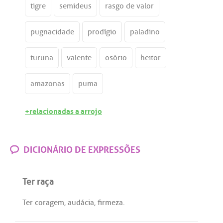
tigre
semideus
rasgo de valor
pugnacidade
prodígio
paladino
turuna
valente
osório
heitor
amazonas
puma
+relacionadas a arrojo
DICIONÁRIO DE EXPRESSÕES
Ter raça
Ter
coragem
,
audácia
,
firmeza
.