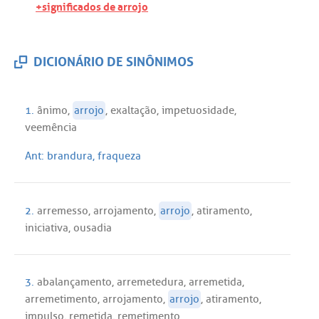
+significados de arrojo
DICIONÁRIO DE SINÔNIMOS
1.
ânimo
,
arrojo
,
exaltação
,
impetuosidade
,
veemência
Ant:
brandura
,
fraqueza
2.
arremesso
,
arrojamento
,
arrojo
,
atiramento
,
iniciativa
,
ousadia
3.
abalançamento
,
arremetedura
,
arremetida
,
arremetimento
,
arrojamento
,
arrojo
,
atiramento
,
impulso
,
remetida
,
remetimento