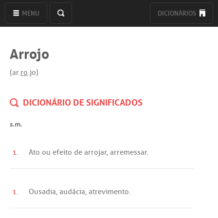
MENU
DICIONÁRIOS
Arrojo
(ar.
ro
.jo)
DICIONÁRIO DE SIGNIFICADOS
s.m.
1.
Ato
ou
efeito
de
arrojar
,
arremessar
.
1.
Ousadia
,
audácia
,
atrevimento
.