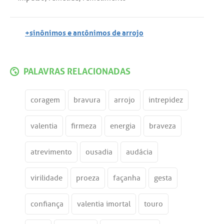
+sinônimos e antônimos de arrojo
PALAVRAS RELACIONADAS
coragem
bravura
arrojo
intrepidez
valentia
firmeza
energia
braveza
atrevimento
ousadia
audácia
virilidade
proeza
façanha
gesta
confiança
valentia imortal
touro