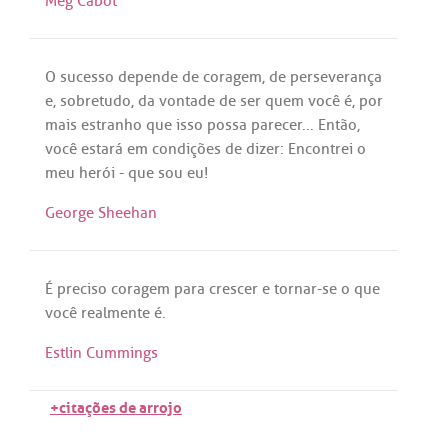
Meg Cabot
O
sucesso
depende
de
coragem
,
de
perseverança
e,
sobretudo
,
da
vontade
de
ser
quem
você
é
,
por
mais
estranho
que
isso
possa
parecer
...
Então
,
você
estará
em
condições
de
dizer
:
Encontrei
o
meu
herói
-
que
sou
eu
!
George Sheehan
É
preciso
coragem
para
crescer
e
tornar
-
se
o
que
você
realmente
é
.
Estlin Cummings
+citações de arrojo