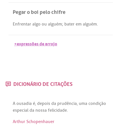
Pegar o boi pelo chifre
Enfrentar
algo
ou
alguém
;
bater
em
alguém
.
+expressões de arrojo
DICIONÁRIO DE CITAÇÕES
A
ousadia
é
,
depois
da
prudência
,
uma
condição
especial
da
nossa
felicidade
.
Arthur Schopenhauer