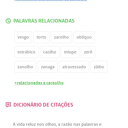
PALAVRAS RELACIONADAS
vesgo
torto
zarolho
oblíquo
estrábico
caolho
míope
zerê
zanolho
zanaga
atravessado
zãibo
+relacionadas a caraolho
DICIONÁRIO DE CITAÇÕES
A
vida
reluz
nos
olhos
,
a
razão
nas
palavras
e