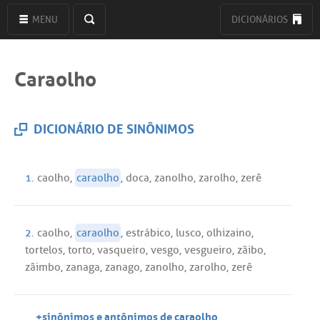
MENU
DICIONÁRIOS
Caraolho
DICIONÁRIO DE SINÔNIMOS
1.
caolho
,
caraolho
,
doca
,
zanolho
,
zarolho
,
zerê
2.
caolho
,
caraolho
,
estrábico
,
lusco
,
olhizaino
,
tortelos
,
torto
,
vasqueiro
,
vesgo
,
vesgueiro
,
zãibo
,
zâimbo
,
zanaga
,
zanago
,
zanolho
,
zarolho
,
zerê
+sinônimos e antônimos de caraolho