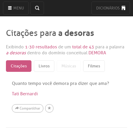
MENU
DICIONÁRIOS
a desoras
Citações para
Exibindo
1-30 resultados
de um
total de 43
para a palavra
a desoras
dentro do domínio conceitual
DEMORA
Citações
Livros
Músicas
Filmes
Quanto tempo você demora pra dizer que ama?
Tati Bernardi
Compartilhar