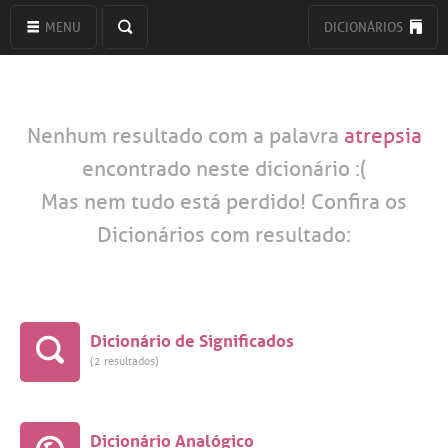
MENU
DICIONÁRIOS
Nenhum resultado com a palavra
atrepsia
encontrado neste dicionário :(
Mas nem tudo está perdido! Confira os
Dicionários com resultado:
Dicionário de Significados
(2 resultados)
Dicionário Analógico