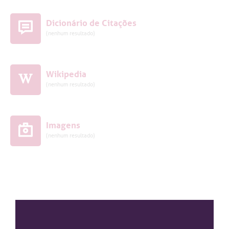
Dicionário de Citações
(nenhum resultado)
Wikipedia
(nenhum resultado)
Imagens
(nenhum resultado)