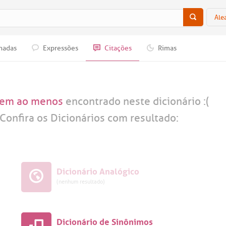
Ale
nadas
Expressões
Citações
Rimas
em ao menos
encontrado neste dicionário :(
Confira os Dicionários com resultado:
Dicionário Analógico
(nenhum resultado)
Dicionário de Sinônimos