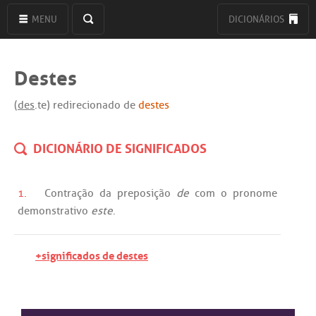
MENU
DICIONÁRIOS
Destes
(
des
.te) redirecionado de
destes
DICIONÁRIO DE SIGNIFICADOS
1.
Contração
da
preposição
de
com
o
pronome
demonstrativo
este
.
+significados de destes