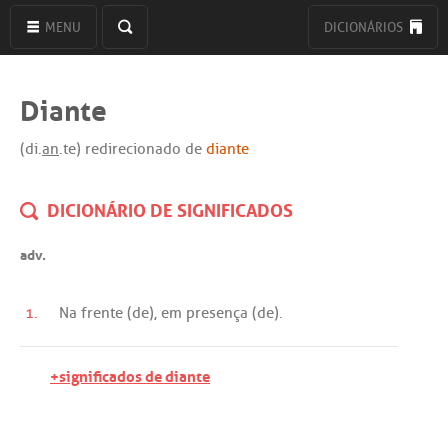
MENU
DICIONÁRIOS
Diante
(di.
an
.te) redirecionado de
diante
DICIONÁRIO DE SIGNIFICADOS
adv.
1.
Na
frente
(
de
),
em
presença
(
de
).
+significados de diante