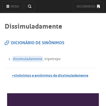
MENU
DICIONÁRIOS
Dissimuladamente
DICIONÁRIO DE SINÔNIMOS
1.
dissimuladamente
,
tripetrepe
+sinônimos e antônimos de dissimuladamente