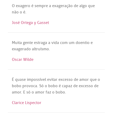
O
exagero
é
sempre
a
exageração
de
algo
que
não
o
é
.
José Ortega y Gasset
Muita
gente
estraga
a
vida
com
um
doentio
e
exagerado
altruísmo
.
Oscar Wilde
É
quase
impossível
evitar
excesso
de
amor
que
o
bobo
provoca
.
Só
o
bobo
é
capaz
de
excesso
de
amor
. E
só
o
amor
faz
o
bobo
.
Clarice Lispector