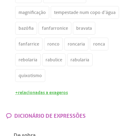
magnificação
tempestade num copo d’água
bazófia
fanfarronice
bravata
fanfarrice
ronco
roncaria
ronca
rebolaria
rabulice
rabularia
quixotismo
+relacionadas a exageros
DICIONÁRIO DE EXPRESSÕES
De sobra