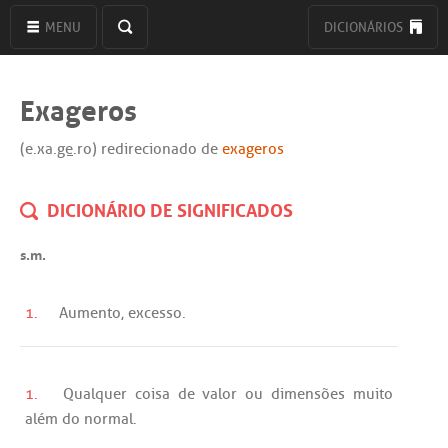
MENU
DICIONÁRIOS
Exageros
(e.xa.
ge
.ro) redirecionado de
exageros
DICIONÁRIO DE SIGNIFICADOS
s.m.
1.
Aumento
,
excesso
.
1.
Qualquer
coisa
de
valor
ou
dimensões
muito
além
do
normal
.