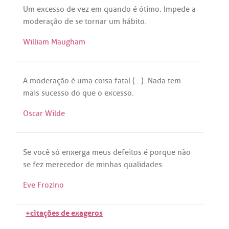
Um
excesso
de
vez
em
quando
é
ótimo
.
Impede
a
moderação
de
se
tornar
um
hábito
.
William Maugham
A
moderação
é
uma
coisa
fatal
(...).
Nada
tem
mais
sucesso
do
que
o
excesso
.
Oscar Wilde
Se
você
só
enxerga
meus
defeitos
é
porque
não
se
fez
merecedor
de
minhas
qualidades
.
Eve Frozino
+citações de exageros