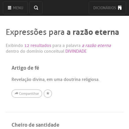
MENU
DICIONÁRIOS
a razão eterna
Expressões para
Exibindo
12 resultados
para a palavra
a razão eterna
dentro do domínio conceitual
DIVINDADE
Artigo de fé
Revelação divina, em uma doutrina religiosa.
Compartilhar
Cheiro de santidade