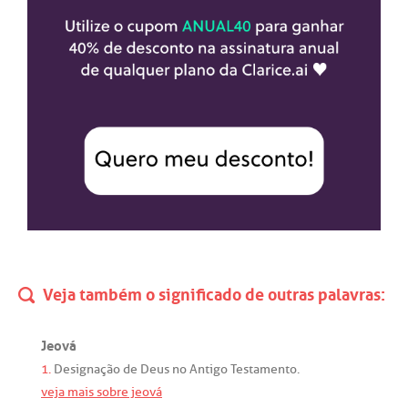
Veja também o significado de outras palavras:
Jeová
1.
Designação
de
Deus
no
Antigo
Testamento
.
veja mais sobre jeová