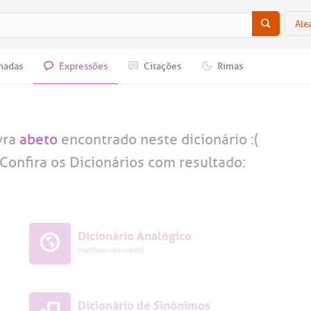
Ale
nadas
Expressões
Citações
Rimas
vra
abeto
encontrado neste dicionário :(
Confira os Dicionários com resultado:
Dicionário Analógico
(nenhum resultado)
Dicionário de Sinônimos