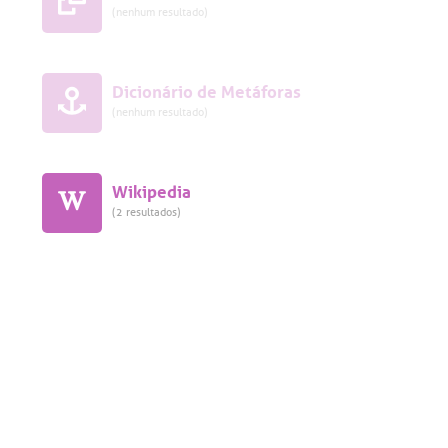
(nenhum resultado)
Dicionário de Metáforas
(nenhum resultado)
Wikipedia
(2 resultados)