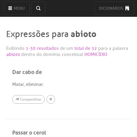
MENU
DICIONÁRIOS
abioto
Expressões para
Exibindo
1-30 resultados
de um
total de 32
para a palavra
abioto
dentro do domínio conceitual
HOMICÍDIO
Dar cabo de
Matar, eliminar.
Compartilhar
Passar o cerol