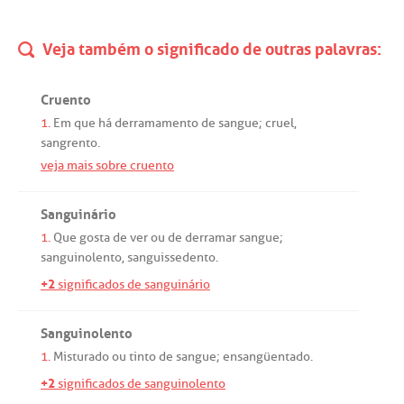
Veja também o significado de outras palavras:
Cruento
1.
Em
que
há
derramamento
de
sangue
;
cruel
,
sangrento
.
veja mais sobre cruento
Sanguinário
1.
Que
gosta
de
ver
ou
de
derramar
sangue
;
sanguinolento
,
sanguissedento
.
+2
significados de sanguinário
Sanguinolento
1.
Misturado
ou
tinto
de
sangue
;
ensangüentado
.
+2
significados de sanguinolento