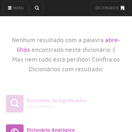
MENU
DICIONÁRIOS
Nenhum resultado com a palavra
abre-
ilhós
encontrado neste dicionário :(
Mas nem tudo está perdido! Confira os
Dicionários com resultado:
Dicionário de Significados
(nenhum resultado)
Dicionário Analógico