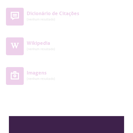
Dicionário de Citações
(nenhum resultado)
Wikipedia
(nenhum resultado)
Imagens
(nenhum resultado)