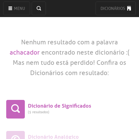
MENU
DICIONÁRIOS
Nenhum resultado com a palavra
achacador
encontrado neste dicionário :(
Mas nem tudo está perdido! Confira os
Dicionários com resultado:
Dicionário de Significados
(5 resultados)
Dicionário Analógico