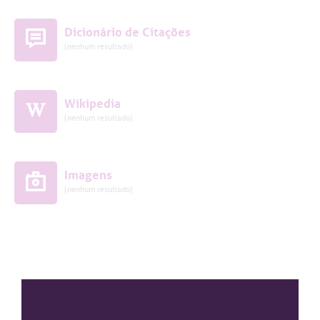
Dicionário de Citações
(nenhum resultado)
Wikipedia
(nenhum resultado)
Imagens
(nenhum resultado)