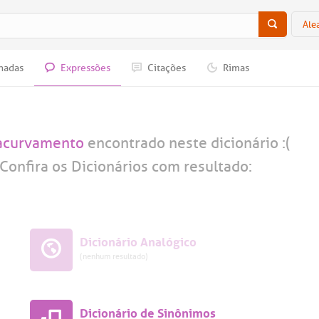
Ale
nadas
Expressões
Citações
Rimas
acurvamento
encontrado neste dicionário :(
Confira os Dicionários com resultado:
Dicionário Analógico
(nenhum resultado)
Dicionário de Sinônimos