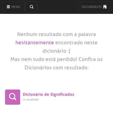
MENU
DICIONÁRIOS
Nenhum resultado com a palavra
hesitantemente
encontrado neste
dicionário :(
Mas nem tudo está perdido! Confira os
Dicionários com resultado:
Dicionário de Significados
(1 resultado)