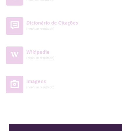
Dicionário de Citações
(nenhum resultado)
Wikipedia
(nenhum resultado)
Imagens
(nenhum resultado)