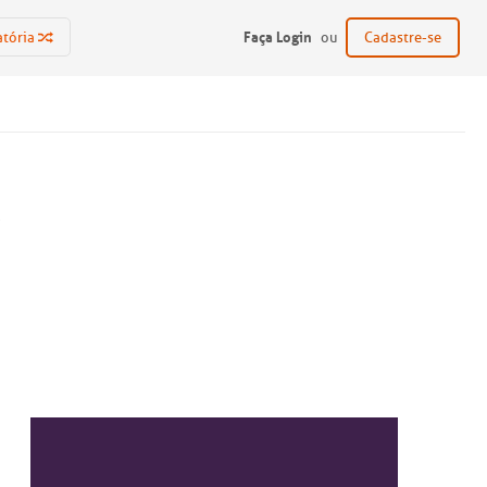
Faça Login
atória
ou
Cadastre-se
o