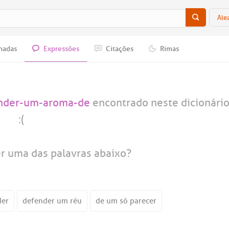
Ale
nadas
Expressões
Citações
Rimas
nder-um-aroma-de
encontrado neste dicionári
:(
er uma das palavras abaixo?
der
defender um réu
de um só parecer