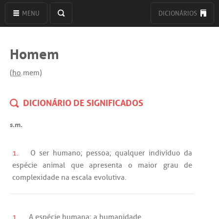
MENU
DICIONÁRIOS
Homem
(
ho
.mem)
DICIONÁRIO DE SIGNIFICADOS
s.m.
1.
O
ser
humano
;
pessoa
;
qualquer
indivíduo
da
espécie
animal
que
apresenta
o
maior
grau
de
complexidade
na
escala
evolutiva
.
1.
A
espécie
humana
;
a
humanidade
.