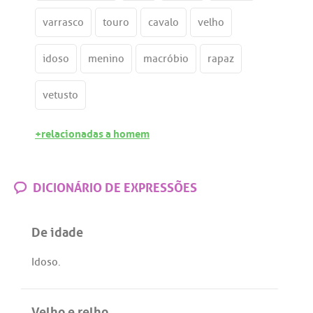
varrasco
touro
cavalo
velho
idoso
menino
macróbio
rapaz
vetusto
+relacionadas a homem
DICIONÁRIO DE EXPRESSÕES
De idade
Idoso
.
Velho e relho