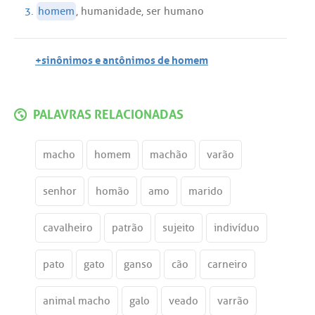
3.
homem
,
humanidade
,
ser
humano
+sinônimos e antônimos de homem
PALAVRAS RELACIONADAS
macho
homem
machão
varão
senhor
homão
amo
marido
cavalheiro
patrão
sujeito
indivíduo
pato
gato
ganso
cão
carneiro
animal macho
galo
veado
varrão