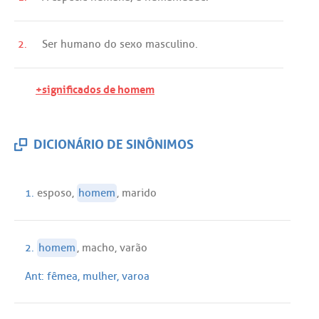
2.
Ser
humano
do
sexo
masculino
.
+significados de homem
DICIONÁRIO DE SINÔNIMOS
1.
esposo
,
homem
,
marido
2.
homem
,
macho
,
varão
Ant:
fêmea
,
mulher
,
varoa