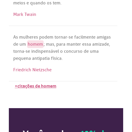
meios
e
quando
os
tem
.
Mark Twain
As
mulheres
podem
tornar
-
se
facilmente
amigas
de
um
homem
;
mas
,
para
manter
essa
amizade
,
torna
-
se
indispensável
o
concurso
de
uma
pequena
antipatia
física
.
Friedrich Nietzsche
+citações de homem