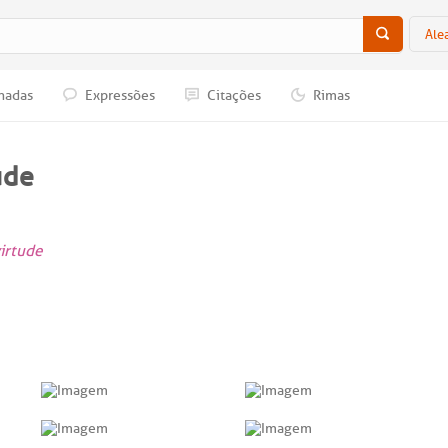
Ale
nadas
Expressões
Citações
Rimas
ude
virtude