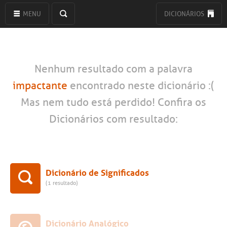
MENU
DICIONÁRIOS
Nenhum resultado com a palavra
impactante
encontrado neste dicionário :(
Mas nem tudo está perdido! Confira os
Dicionários com resultado:
Dicionário de Significados
(1 resultado)
Dicionário Analógico