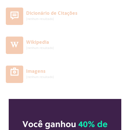
Dicionário de Citações
(nenhum resultado)
Wikipedia
(nenhum resultado)
Imagens
(nenhum resultado)