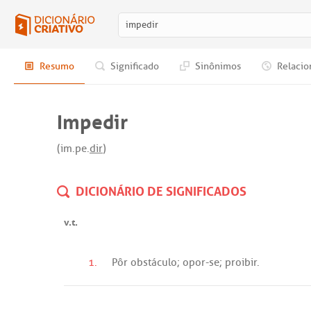
Resumo
Significado
Sinônimos
Relacio
Impedir
(im.pe.
dir
)
DICIONÁRIO DE SIGNIFICADOS
v.t.
1.
Pôr
obstáculo
;
opor
-
se
;
proibir
.