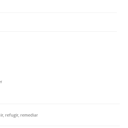
er
ir
,
refugir
,
remediar