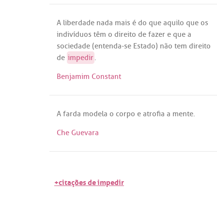
A
liberdade
nada
mais
é
do
que
aquilo
que
os
indivíduos
têm
o
direito
de
fazer
e
que
a
sociedade
(
entenda
-
se
Estado
)
não
tem
direito
de
impedir
.
Benjamim Constant
A
farda
modela
o
corpo
e
atrofia
a
mente
.
Che Guevara
+citações de impedir