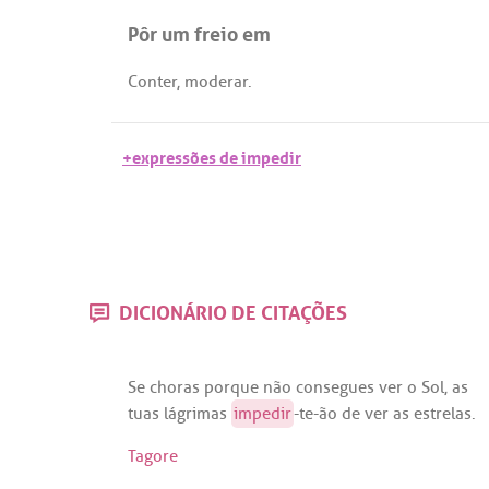
Pôr um freio em
Conter
,
moderar
.
+expressões de impedir
DICIONÁRIO DE CITAÇÕES
Se
choras
porque
não
consegues
ver
o
Sol
,
as
tuas
lágrimas
impedir
-
te
-
ão
de
ver
as
estrelas
.
Tagore