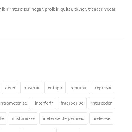
nibir
,
interdizer
,
negar
,
proibir
,
quitar
,
tolher
,
trancar
,
vedar
,
deter
obstruir
entupir
reprimir
represar
intrometer-se
interferir
interpor-se
interceder
te
misturar-se
meter-se de permeio
meter-se