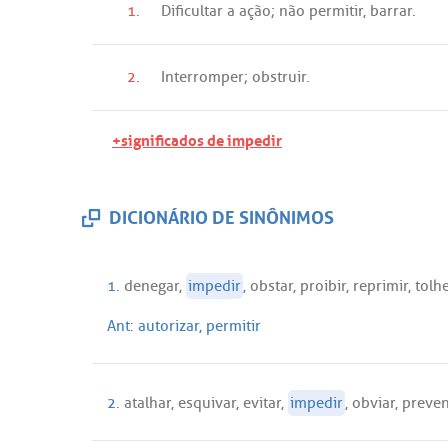
1.
Dificultar
a
ação
;
não
permitir
,
barrar
.
2.
Interromper
;
obstruir
.
+significados de impedir
DICIONÁRIO DE SINÔNIMOS
1.
denegar
,
impedir
,
obstar
,
proibir
,
reprimir
,
tolh
Ant:
autorizar
,
permitir
2.
atalhar
,
esquivar
,
evitar
,
impedir
,
obviar
,
preven