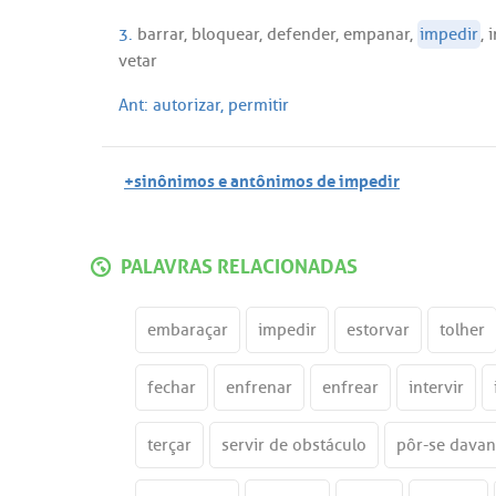
3.
barrar
,
bloquear
,
defender
,
empanar
,
impedir
,
i
vetar
Ant:
autorizar
,
permitir
+sinônimos e antônimos de impedir
PALAVRAS RELACIONADAS
embaraçar
impedir
estorvar
tolher
fechar
enfrenar
enfrear
intervir
terçar
servir de obstáculo
pôr-se davan