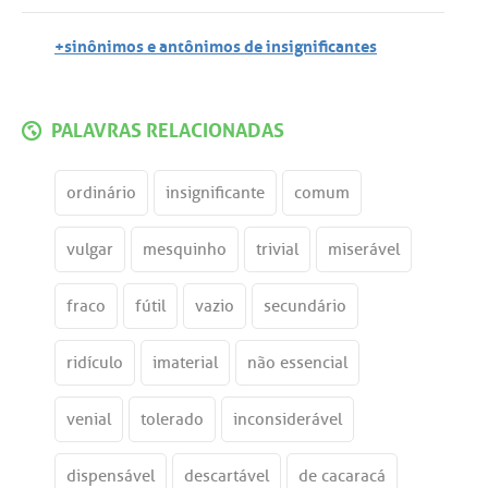
+sinônimos e antônimos de insignificantes
PALAVRAS RELACIONADAS
ordinário
insignificante
comum
vulgar
mesquinho
trivial
miserável
fraco
fútil
vazio
secundário
ridículo
imaterial
não essencial
venial
tolerado
inconsiderável
dispensável
descartável
de cacaracá