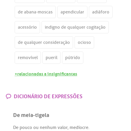
de abana-moscas
apendicular
adiáforo
acessório
indigno de qualquer cogitação
de qualquer consideração
ocioso
removível
pueril
pútrido
+relacionadas a insignificantes
DICIONÁRIO DE EXPRESSÕES
De meia-tigela
De
pouco
ou
nenhum
valor
,
medíocre
.