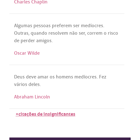
Charles Chaplin
Algumas
pessoas
preferem
ser
medíocres
.
Outras
,
quando
resolvem
não
ser
,
correm
o
risco
de
perder
amigos
.
Oscar Wilde
Deus
deve
amar
os
homens
medíocres
.
Fez
vários
deles
.
Abraham Lincoln
+citações de insignificantes