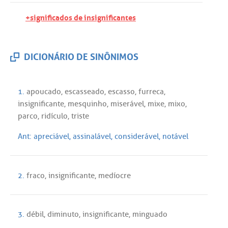
+significados de insignificantes
DICIONÁRIO DE SINÔNIMOS
1.
apoucado
,
escasseado
,
escasso
,
furreca
,
insignificante
,
mesquinho
,
miserável
,
mixe
,
mixo
,
parco
,
ridículo
,
triste
Ant:
apreciável
,
assinalável
,
considerável
,
notável
2.
fraco
,
insignificante
,
medíocre
3.
débil
,
diminuto
,
insignificante
,
minguado