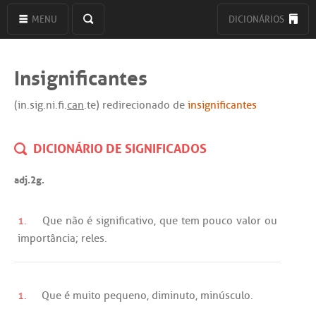
MENU
DICIONÁRIOS
Insignificantes
(in.sig.ni.fi.
can
.te) redirecionado de
insignificantes
DICIONÁRIO DE SIGNIFICADOS
adj.2g.
1.
Que
não
é
significativo
,
que
tem
pouco
valor
ou
importância
;
reles
.
1.
Que
é
muito
pequeno
,
diminuto
,
minúsculo
.