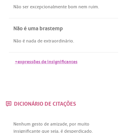
Não
ser
excepcionalmente
bom
nem
ruim
.
Não é uma brastemp
Não
é
nada
de
extraordinário
.
+expressões de insignificantes
DICIONÁRIO DE CITAÇÕES
Nenhum
gesto
de
amizade
,
por
muito
insignificante
que
seja
,
é
desperdiçado
.