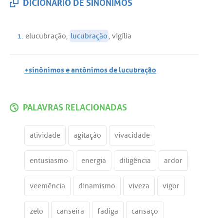
DICIONÁRIO DE SINÔNIMOS
1.
elucubração
,
lucubração
,
vigília
+sinônimos e antônimos de lucubração
PALAVRAS RELACIONADAS
atividade
agitação
vivacidade
entusiasmo
energia
diligência
ardor
veemência
dinamismo
viveza
vigor
zelo
canseira
fadiga
cansaço