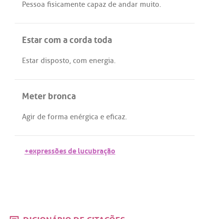
Pessoa
fisicamente
capaz
de
andar
muito
.
Estar com a corda toda
Estar
disposto
,
com
energia
.
Meter bronca
Agir
de
forma
enérgica
e
eficaz
.
+expressões de lucubração
DICIONÁRIO DE CITAÇÕES