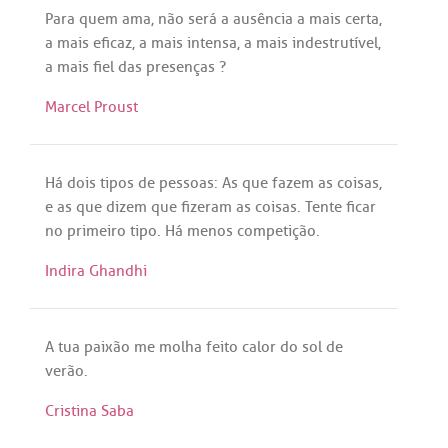
Para
quem
ama
,
não
será
a
ausência
a
mais
certa
,
a
mais
eficaz
,
a
mais
intensa
,
a
mais
indestrutível
,
a
mais
fiel
das
presenças
?
Marcel Proust
Há
dois
tipos
de
pessoas
:
As
que
fazem
as
coisas
,
e
as
que
dizem
que
fizeram
as
coisas
.
Tente
ficar
no
primeiro
tipo
.
Há
menos
competição
.
Indira Ghandhi
A
tua
paixão
me
molha
feito
calor
do
sol
de
verão
.
Cristina Saba