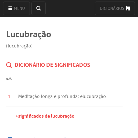
MENU
DICIONÁRIOS
Lucubração
(lucubração)
DICIONÁRIO DE SIGNIFICADOS
s.f.
1.
Meditação
longa
e
profunda
;
elucubração
.
+significados de lucubração