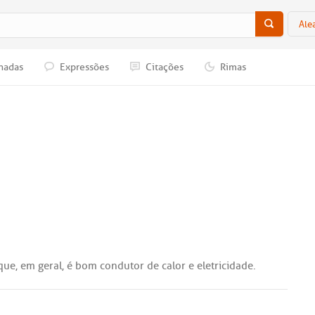
Ale
nadas
Expressões
Citações
Rimas
que
,
em
geral
,
é
bom
condutor
de
calor
e
eletricidade
.