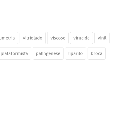
umetria
vitriolado
viscose
virucida
vinil
plataformista
palingênese
liparito
broca