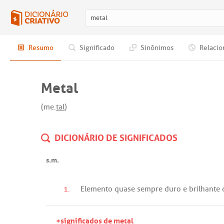
Resumo
Significado
Sinônimos
Relacio
Metal
(me.
tal
)
DICIONÁRIO DE SIGNIFICADOS
s.m.
1.
Elemento
quase
sempre
duro
e
brilhante
+significados de metal