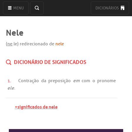
MENU
DICIONÁRIOS
Nele
(
ne
.le) redirecionado de
nele
DICIONÁRIO DE SIGNIFICADOS
1.
Contração
da
preposição
em
com
o
pronome
ele
.
+significados de nele