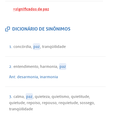
+significados de paz
DICIONÁRIO DE SINÔNIMOS
1.
concórdia
,
paz
,
tranqüilidade
2.
entendimento
,
harmonia
,
paz
Ant:
desarmonia
,
inarmonia
3.
calma
,
paz
,
quieteza
,
quietismo
,
quietitude
,
quietude
,
repoiso
,
repouso
,
requietude
,
sossego
,
tranqüilidade