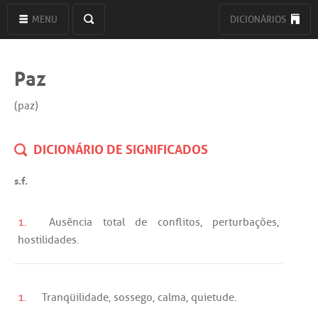
MENU
DICIONÁRIOS
Paz
(paz)
DICIONÁRIO DE SIGNIFICADOS
s.f.
1.
Ausência
total
de
conflitos
,
perturbações
,
hostilidades
.
1.
Tranqüilidade
,
sossego
,
calma
,
quietude
.