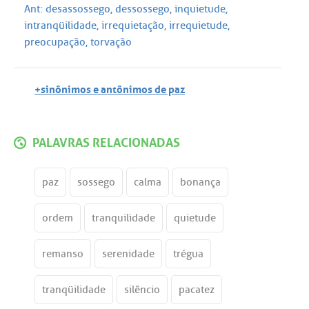
Ant:
desassossego
,
dessossego
,
inquietude
,
intranqüilidade
,
irrequietação
,
irrequietude
,
preocupação
,
torvação
+sinônimos e antônimos de paz
PALAVRAS RELACIONADAS
paz
sossego
calma
bonança
ordem
tranquilidade
quietude
remanso
serenidade
trégua
tranqüilidade
silêncio
pacatez