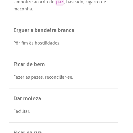
simbolize
acordo
de
paz
;
baseado
,
cigarro
de
maconha
.
Erguer a bandeira branca
Pôr
fim
às
hostilidades
.
Ficar de bem
Fazer
as
pazes
,
reconciliar
-
se
.
Dar moleza
Facilitar
.
Ficar na sua