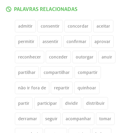
PALAVRAS RELACIONADAS
admitir
consentir
concordar
aceitar
permitir
assentir
confirmar
aprovar
reconhecer
conceder
outorgar
anuir
partilhar
compartilhar
compartir
não ir fora de
repartir
quinhoar
partir
participar
dividir
distribuir
derramar
seguir
acompanhar
tomar