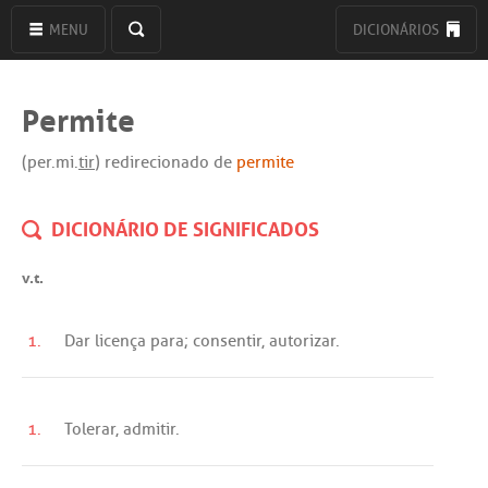
MENU
DICIONÁRIOS
Permite
(per.mi.
tir
) redirecionado de
permite
DICIONÁRIO DE SIGNIFICADOS
v.t.
1.
Dar
licença
para
;
consentir
,
autorizar
.
1.
Tolerar
,
admitir
.