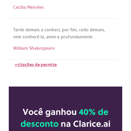
Cecília Meireles
Tarde
demais
a
conheci
,
por
fim
;
cedo
demais
,
sem
conhecê
-la,
amei
-
a
profundamente
. .
William Shakespeare
+citações de permite