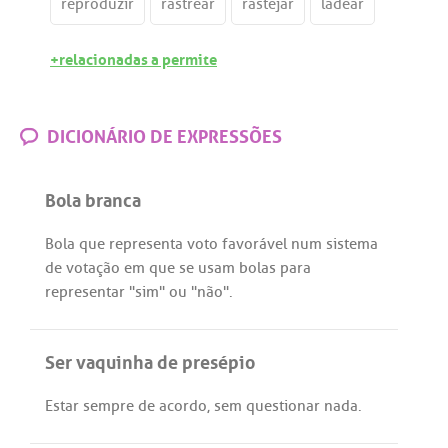
reproduzir
rastrear
rastejar
ladear
+relacionadas a permite
DICIONÁRIO DE EXPRESSÕES
Bola branca
Bola
que
representa
voto
favorável
num
sistema
de
votação
em
que
se
usam
bolas
para
representar
"
sim
"
ou
"
não
".
Ser vaquinha de presépio
Estar
sempre
de
acordo
,
sem
questionar
nada
.