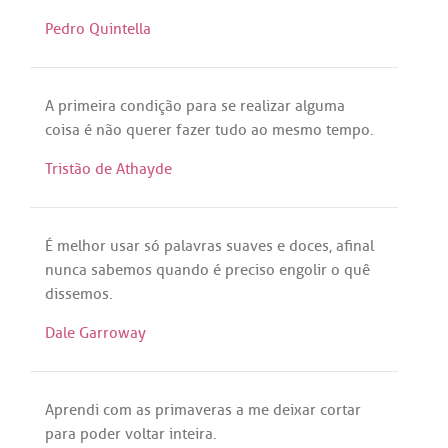
Pedro Quintella
A
primeira
condição
para
se
realizar
alguma
coisa
é
não
querer
fazer
tudo
ao
mesmo
tempo
.
Tristão de Athayde
É
melhor
usar
só
palavras
suaves
e
doces
,
afinal
nunca
sabemos
quando
é
preciso
engolir
o
quê
dissemos
.
Dale Garroway
Aprendi
com
as
primaveras
a
me
deixar
cortar
para
poder
voltar
inteira
.