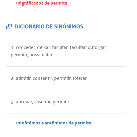
+significados de permite
DICIONÁRIO DE SINÔNIMOS
1.
conceder
,
deixar
,
facilitar
,
facultar
,
outorgar
,
permitir
,
possibilitar
2.
admitir
,
consentir
,
permitir
,
tolerar
3.
aprovar
,
assentir
,
permitir
+sinônimos e antônimos de permite