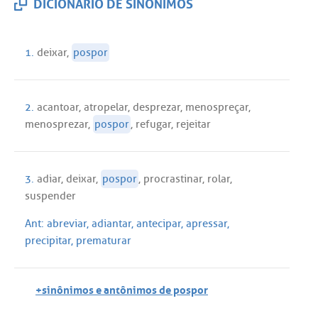
DICIONÁRIO DE SINÔNIMOS
1.
deixar
,
pospor
2.
acantoar
,
atropelar
,
desprezar
,
menospreçar
,
menosprezar
,
pospor
,
refugar
,
rejeitar
3.
adiar
,
deixar
,
pospor
,
procrastinar
,
rolar
,
suspender
Ant:
abreviar
,
adiantar
,
antecipar
,
apressar
,
precipitar
,
prematurar
+sinônimos e antônimos de pospor