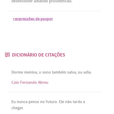
desenvolver
adiando
providências
.
+expressões de pospor
DICIONÁRIO DE CITAÇÕES
Dorme
menina
, o
sono
também
salva
,
ou
adia
.
Caio Fernando Abreu
Eu
nunca
penso
no
futuro
.
Ele
não
tarda
a
chegar
.