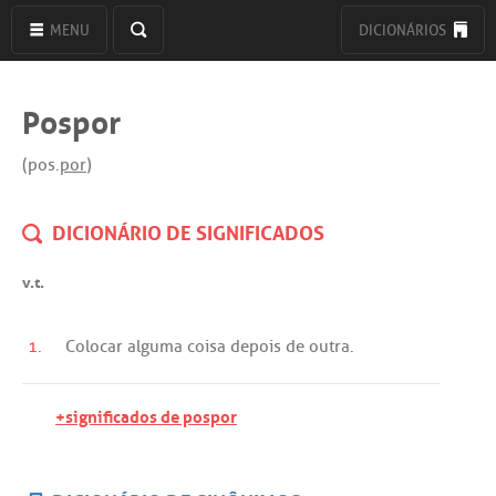
MENU
DICIONÁRIOS
Pospor
(pos.
por
)
DICIONÁRIO DE SIGNIFICADOS
v.t.
1.
Colocar
alguma
coisa
depois
de
outra
.
+significados de pospor