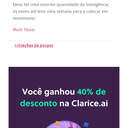
Devo
ter
uma
enorme
quantidade
de
inteligência
;
às
vezes
até
levo
uma
semana
para
a
colocar
em
movimento
.
Mark Twain
+citações de pospor