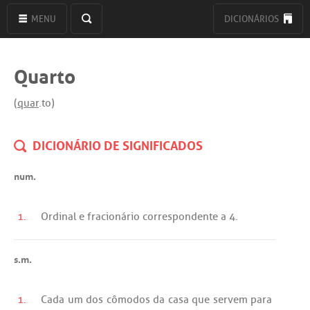
MENU
DICIONÁRIOS
Quarto
(
quar
.to)
DICIONÁRIO DE SIGNIFICADOS
num.
1.
Ordinal
e
fracionário
correspondente
a
4.
s.m.
1.
Cada
um
dos
cômodos
da
casa
que
servem
para