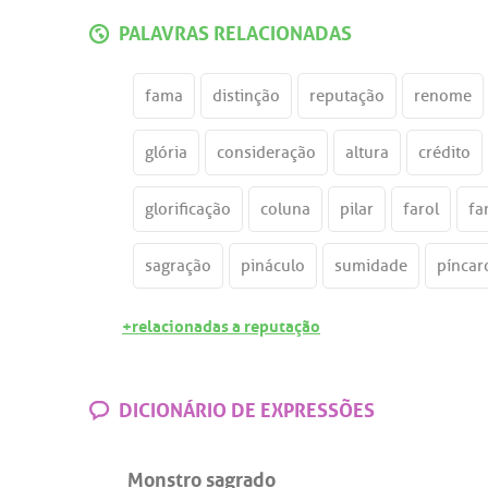
PALAVRAS RELACIONADAS
fama
distinção
reputação
renome
glória
consideração
altura
crédito
glorificação
coluna
pilar
farol
fa
sagração
pináculo
sumidade
píncar
+relacionadas a reputação
DICIONÁRIO DE EXPRESSÕES
Monstro sagrado