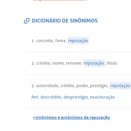
DICIONÁRIO DE SINÔNIMOS
1.
conceito
,
fama
,
reputação
2.
crédito
,
nome
,
renome
,
reputação
,
título
3.
autoridade
,
crédito
,
poder
,
prestígio
,
reputação
Ant:
descrédito
,
desprestígio
,
exautoração
+sinônimos e antônimos de reputação