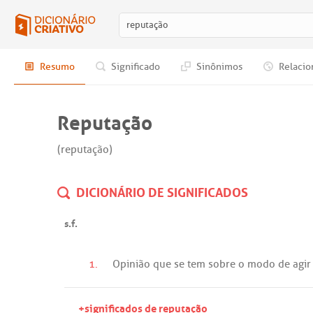
Resumo
Significado
Sinônimos
Relacio
Reputação
(reputação)
DICIONÁRIO DE SIGNIFICADOS
s.f.
1.
Opinião
que
se
tem
sobre
o
modo
de
agir
+significados de reputação