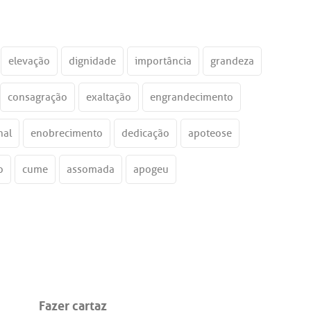
elevação
dignidade
importância
grandeza
consagração
exaltação
engrandecimento
nal
enobrecimento
dedicação
apoteose
o
cume
assomada
apogeu
Fazer cartaz