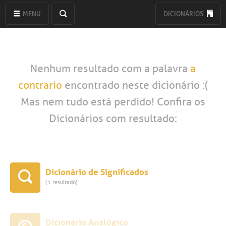
MENU
DICIONÁRIOS
Nenhum resultado com a palavra
a
contrario
encontrado neste dicionário :(
Mas nem tudo está perdido! Confira os
Dicionários com resultado:
Dicionário de Significados
(1 resultado)
Dicionário Analógico