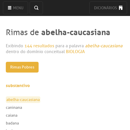
MENU
DICIONÁRIOS
abelha-caucasiana
Rimas de
Exibindo
144 resultados
para a palavra
abelha-caucasiana
dentro do domínio conceitual
BIOLOGIA
Rimas Pobres
substantivo
abelha-caucasiana
caninana
caiana
badana