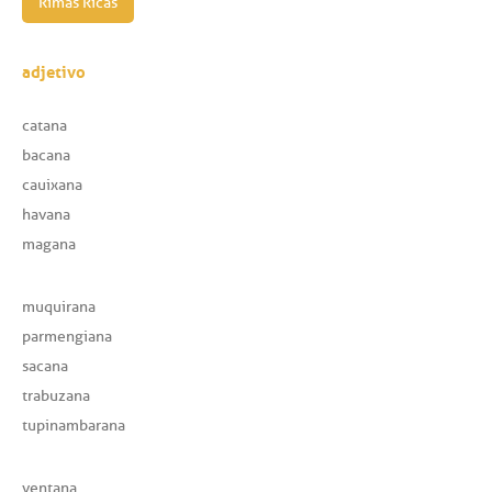
Rimas Ricas
adjetivo
catana
bacana
cauixana
havana
magana
muquirana
parmengiana
sacana
trabuzana
tupinambarana
ventana