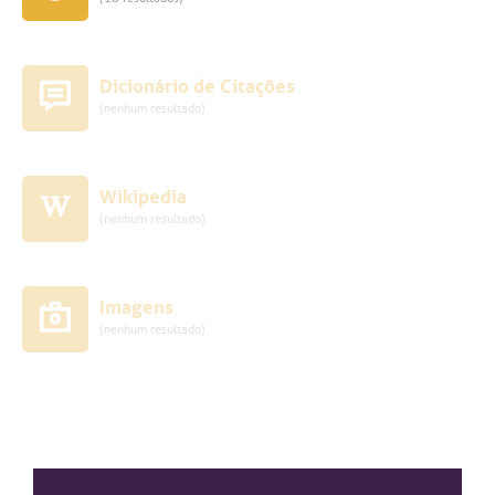
Dicionário de Citações
(nenhum resultado)
Wikipedia
(nenhum resultado)
Imagens
(nenhum resultado)