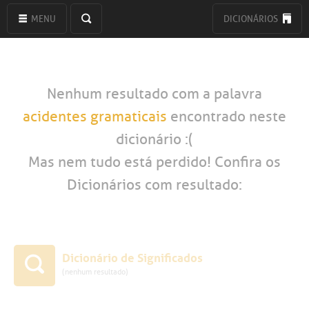
MENU
DICIONÁRIOS
Nenhum resultado com a palavra
acidentes gramaticais
encontrado neste
dicionário :(
Mas nem tudo está perdido! Confira os
Dicionários com resultado:
Dicionário de Significados
(nenhum resultado)