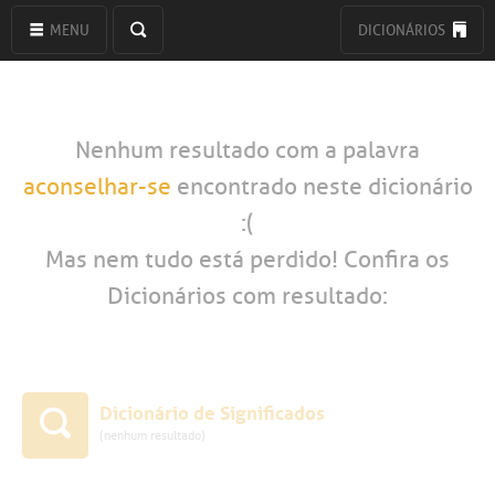
MENU
DICIONÁRIOS
Nenhum resultado com a palavra
aconselhar-se
encontrado neste dicionário
:(
Mas nem tudo está perdido! Confira os
Dicionários com resultado:
Dicionário de Significados
(nenhum resultado)