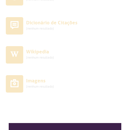
Dicionário de Citações
(nenhum resultado)
Wikipedia
(nenhum resultado)
Imagens
(nenhum resultado)