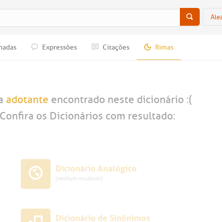
Ale
nadas
Expressões
Citações
Rimas
ra
adotante
encontrado neste dicionário :(
Confira os Dicionários com resultado:
Dicionário Analógico
(nenhum resultado)
Dicionário de Sinônimos