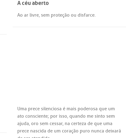
A céu aberto
Ao
ar
livre
,
sem
proteção
ou
disfarce
.
Uma
prece
silenciosa
é
mais
poderosa
que
um
ato
consciente
;
por
isso
,
quando
me
sinto
sem
ajuda
,
oro
sem
cessar
,
na
certeza
de
que
uma
prece
nascida
de
um
coração
puro
nunca
deixará