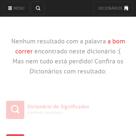
MENU
DICIONÁRIOS
Nenhum resultado com a palavra
a bom
correr
encontrado neste dicionário :(
Mas nem tudo está perdido! Confira os
Dicionários com resultado:
Dicionário de Significados
(nenhum resultado)