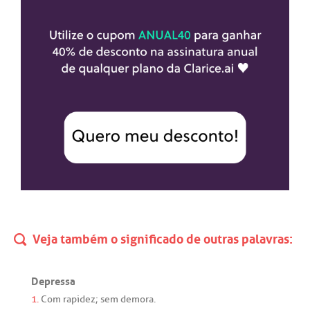
Veja também o significado de outras palavras:
Depressa
1.
Com
rapidez
;
sem
demora
.