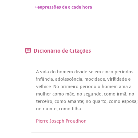
+expressões de a cada hora
Dicionário de Citações
A
vida
do
homem
divide
-
se
em
cinco
períodos
:
infância
,
adolescência
,
mocidade
,
virilidade
e
velhice
.
No
primeiro
período
o
homem
ama
a
mulher
como
mãe
;
no
segundo
,
como
irmã
;
no
terceiro
,
como
amante
;
no
quarto
,
como
esposa
;
no
quinto
,
como
filha
.
Pierre Joseph Proudhon