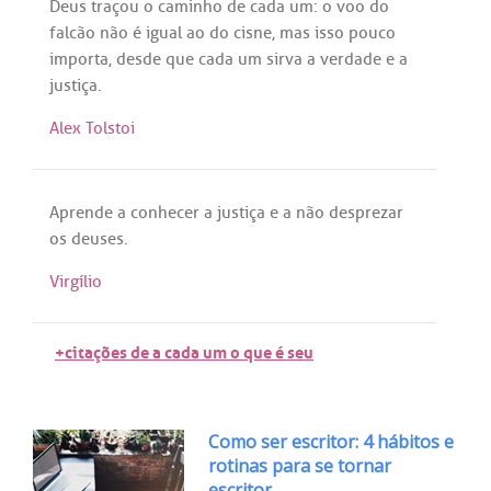
Deus
traçou
o
caminho
de
cada
um
: o
voo
do
falcão
não
é
igual
ao
do
cisne
,
mas
isso
pouco
importa
,
desde
que
cada
um
sirva
a
verdade
e
a
justiça
.
Alex Tolstoi
Aprende
a
conhecer
a
justiça
e
a
não
desprezar
os
deuses
.
Virgílio
+citações de a cada um o que é seu
Como ser escritor: 4 hábitos e
rotinas para se tornar
escritor