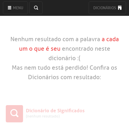
MENU
DICIONÁRIOS
Nenhum resultado com a palavra
a cada
um o que é seu
encontrado neste
dicionário :(
Mas nem tudo está perdido! Confira os
Dicionários com resultado:
Dicionário de Significados
(nenhum resultado)