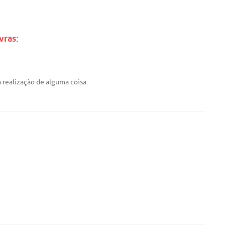
vras:
à
realização
de
alguma
coisa.