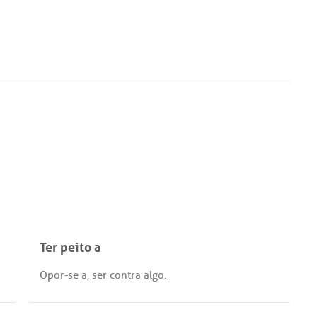
Ter peito a
Opor
-
se
a
,
ser
contra
algo
.