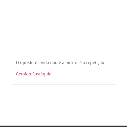
O
oposto
da
vida
não
é
a
morte
:
é
a
repetição
.
Geraldo Eustáquio