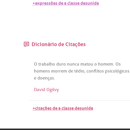
+expressões de a classe desunida
Dicionário de Citações
O
trabalho
duro
nunca
matou
o
homem
.
Os
homens
morrem
de
tédio
,
conflitos
psicológicos
e
doenças
.
David Ogilvy
+citações de a classe desunida